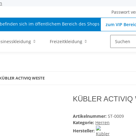
n
Passwort ve
 befinden sich im öffentlichem Bereich des Shops
zum VIP Berei
sinesskleidung
Freizeitkleidung
KÜBLER ACTIVIQ WESTE
KÜBLER ACTIVIQ
Artikelnummer:
ST-0009
Kategorie:
Herren
Hersteller: