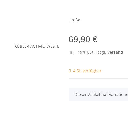
Größe
69,90 €
inkl. 19% USt. , zzgl.
Versand
4 St. verfügbar
x
Dieser Artikel hat Variatio