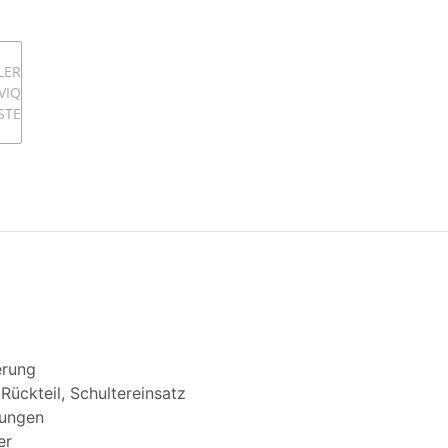
erung
Rückteil, Schultereinsatz
lungen
er