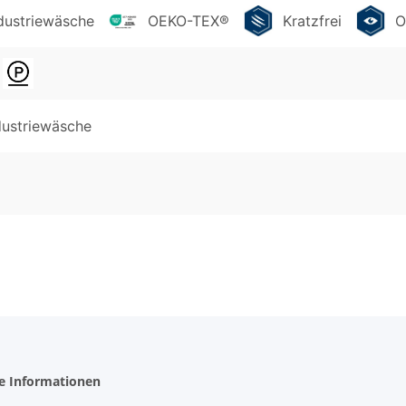
ndustriewäsche
OEKO-TEX®
Kratzfrei
O
dustriewäsche
he Informationen