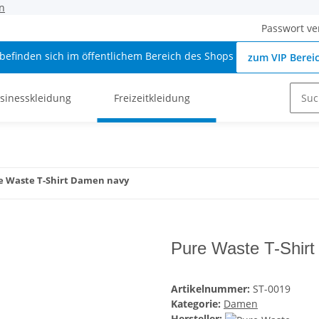
n
Passwort ve
 befinden sich im öffentlichem Bereich des Shops
zum VIP Berei
sinesskleidung
Freizeitkleidung
e Waste T-Shirt Damen navy
Pure Waste T-Shir
Artikelnummer:
ST-0019
Kategorie:
Damen
Hersteller: