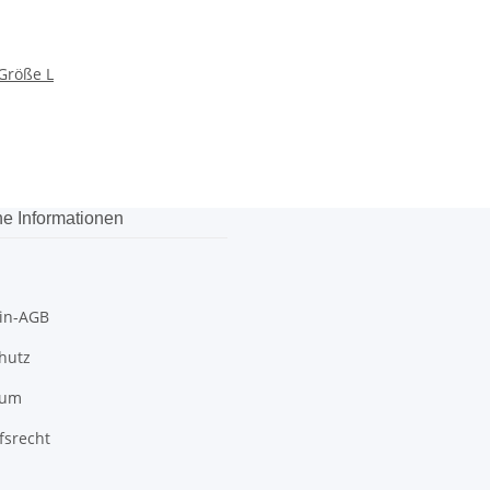
Größe L
he Informationen
in-AGB
hutz
sum
fsrecht