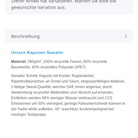
x
Dieser Artikel hat Variationen. Wählen Sie bitte die
gewünschte Variation aus.
Beschreibung
Unisex Kapuzen Sweater
Material:
280g/m², 100% recycelte Fasern, 60% recycelte
Baumwolle, 40% recyceltes Polyester (rPET)
Gerader Schnitt, Kapuze mit Kordel, Raglanärmel,
Rippstrickbündchen an Ärmel und Saum, strapazierfähiges Material,
2-fädige Sweat-Qualität, weicher Griff, innen angeraut, durch
Verwendung recycelter Materialien und Verzicht auf erneutes
Einfärben werden 99% weniger Wasser verbraucht und CO2
Emissionen um 50% verringert, geringe Farbunterschiede können in
der Farbe white auftreten, 40° waschbar, trocknergeeignet bei
niedriger Temperatur